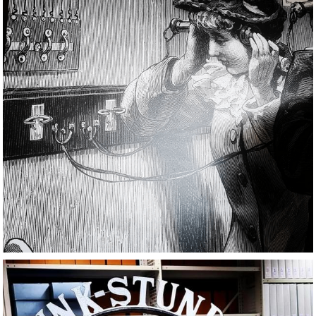
Cuban Dances
Carl Nielsen
Philharmonix
Clara Schumann
Mozart y Mambo
Short Ride with John Adams
Living with Beethoven